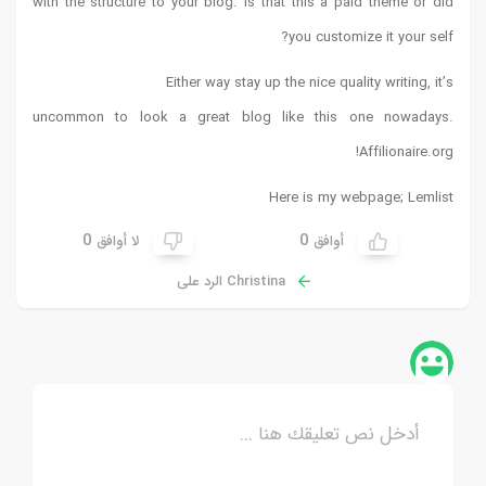
with the structure to your blog. Is that this a paid theme or did
you customize it your self?
Either way stay up the nice quality writing, it’s
uncommon to look a great blog like this one nowadays.
!
Affilionaire.org
Here is my webpage;
Lemlist
0
0
أوافق
لا أوافق
Christina الرد على