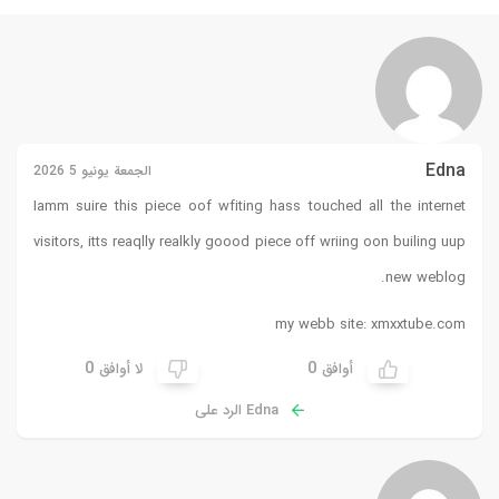
Edna
الجمعة يونيو 5 2026
Iamm suire this piece oof wfiting hass touched all the internet
visitors, itts reaqlly realkly goood piece off wriing oon builing uup
new weblog.
my webb site:
xmxxtube.com
0
0
أوافق
لا أوافق
Edna الرد على