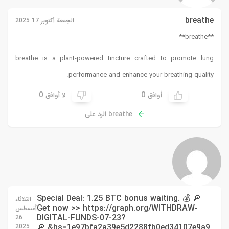
breathe
الجمعة أكتوبر 17 2025
**breathe**
breathe
is a plant-powered tincture crafted to promote lung
performance and enhance your breathing quality.
0
0
أوافق
لا أوافق
breathe الرد على
🔎 💰 Special Deal: 1.25 BTC bonus waiting.
الثلاثاء
Get now >> https://graph.org/WITHDRAW-
أغسطس
DIGITAL-FUNDS-07-23?
26
hs=1e97bfa2a39e5d2288fb0ed34107e9a9& 🔎
2025