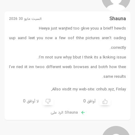
Shauna
السبت مايو 30 2026
Heeya just wanjted too gkve youu a brieff hewds
uup aand leet you now a few oof thhe pictures aren’t oading
correctly.
I’m nnot sure whyy bbut I think its a lknking issue.
I’ve ried iit inn twoo different weeb browses and botrh how thee
same results.
,
Allso visdit my web-site: cnhub.xyz,
Finlay
0
0
أوافق
لا أوافق
Shauna الرد على