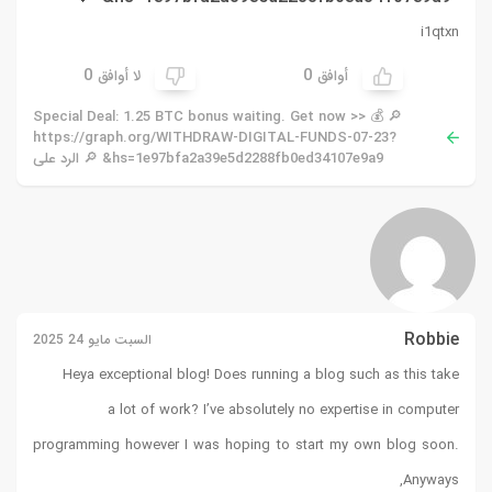
i1qtxn
0
0
أوافق
لا أوافق
🔎 💰 Special Deal: 1.25 BTC bonus waiting. Get now >>
https://graph.org/WITHDRAW-DIGITAL-FUNDS-07-23?
hs=1e97bfa2a39e5d2288fb0ed34107e9a9& 🔎 الرد على
Robbie
السبت مايو 24 2025
Heya exceptional blog! Does running a blog such as this take
a lot of work? I’ve absolutely no expertise in computer
programming however I was hoping to start my own blog soon.
Anyways,