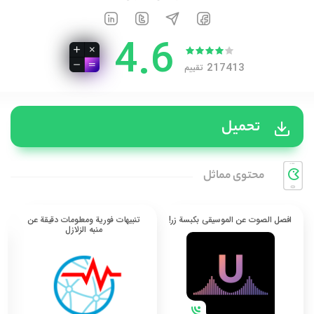
4.6
217413
تقييم
تحميل
محتوی مماثل
افصل الصوت عن الموسيقى بكبسة زر!
تنبيهات فورية ومعلومات دقيقة عن
منبه الزلازل