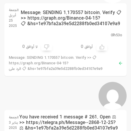
الجمعة
📋 Message: SENDING 1.170557 bitcoin. Verify
أبريل
>> https://graph.org/Binance-04-15?
25
hs=1e97bfa2a39e5d2288fb0ed34107e9a9& 📋
2025
0lh53o
0
0
أوافق
لا أوافق
📋 Message: SENDING 1.170557 bitcoin. Verify >>
https://graph.org/Binance-04-15?
hs=1e97bfa2a39e5d2288fb0ed34107e9a9& 📋 الرد على
⚖ You have received 1 message # 261. Open
الجمعة
>> https://telegra.ph/Message--2868-12-25?
يناير 3
hs=1e97bfa2a39e5d2288fb0ed34107e9a9& ⚖
2025