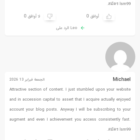
.
สมัคร lsm99
0
0
أوافق
لا أوافق
Leo الرد على
Michael
الجمعة فبراير 13 2026
Attractive section of content. I just stumbled upon your website
and in accession capital to assert that I acquire actually enjoyed
account your blog posts. Anyway I will be subscribing to your
augment and even I achievement you access consistently fast.
.
สมัคร lsm99