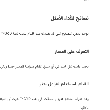
بك.
نصائح للأداء الأمثل
يوجد بعض النصائح التي قد تفيدك عند القيام بلعب لعبة GRID™ والتي تجعل أدائك أفضل وأحسن وأمثل ممن كنت عليه في السابق، وتلك النصائح تتمثل في عدة نقاط ومن ضمنها ما يلي:-
التعرف على المسار
يجب عليك قبل البدء في أي سباق القيام بدراسة المسار جيدا وبكل
القيام باستخدام الفرامل بحذر
يعد الفرامل مفتاح ال
بأدائها.