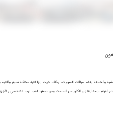
يفون
نتشرة والشائعة بعالم سباقات السيارات، وذلك حيث إنها لعبة محاكاة سباق واقعية و
 واقعي ومثير، ولقد تم تطويرها من خلال Codemasters وتم القيام بإصدارها إلى الكثير من المنصات ومن ضمنها ال