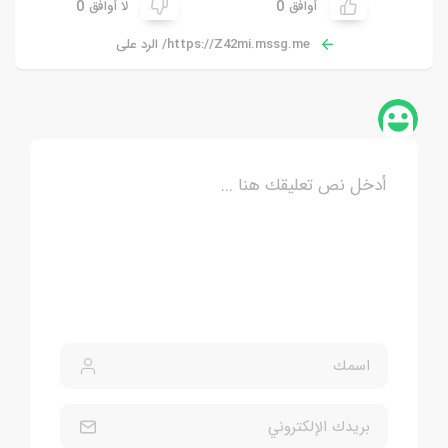
0
0
أوافق
لا أوافق
https://Z42mi.mssg.me/ الرد على