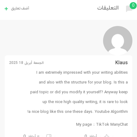
0
التعليقات
أضف تعليق
Klaus
الجمعة أبريل 18 2025
I am extremely impressed with your writing abilities
and also with the structure for your blog. Is this a
paid topic or did you modify it yourself? Anyway keep
up the nice high quality writing, it is rare to look
!
a nice blog like this one these days.
Youtube Algorithm
My page ::
TikTok ManyChat
0
0
أوافق
لا أوافق