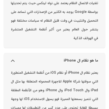
تقنيات الاتصال ‏النظام يعتمد على نواه لينكس حيث يتم تحديثها
بواسطة ‫Google‬ ‏يوجد به الكثير من الإصدارات التي تساعد على
التحميل والتثبيت في وقت قليل ‏النظام له سياسات مختلفة فهو
ينتشر حول العالم يعتبر من أكبر أنظمة التشغيل المنتشرة
في الهواتف الذكية
ما هو نظام ال iPhone
يعتبر نظام ال iPhone أو نظام iOS من أنظمة التشغيل المتطورة
التي سوقتها شركة Apple للاجهزة المحموله المتعلقة بها مثل ال
iPad وال iPod Touch وال iPhone وهو من الأنظمة المغلقة
التي تتميز بسمعتها المميزة فهو يسهل الاستخدام ‏iOS لها وجهة
بسيطة للغاية تحتوي على عدد كبير من التطبيقات لها مميزات